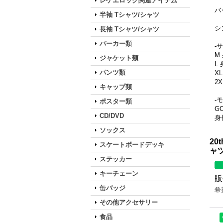
レゲエロック関連アイテム
バ
半袖 Tシャツ/シャツ
シ
長袖 Tシャツ/シャツ
パーカー類
-
M
ジャケット類
L
パンツ類
X
2
キャップ類
-
ポスター類
G
CD/DVD
身
ソックス
20t
スケートボードデッキ
ャ
ステッカー
キーチェーン
販
缶バッジ
希
その他アクセサリー
食品