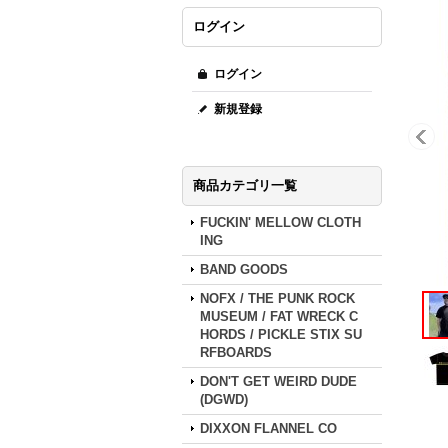
ログイン
ログイン
新規登録
商品カテゴリ一覧
FUCKIN' MELLOW CLOTH
ING
BAND GOODS
NOFX / THE PUNK ROCK
MUSEUM / FAT WRECK C
HORDS / PICKLE STIX SU
RFBOARDS
DON'T GET WEIRD DUDE
(DGWD)
DIXXON FLANNEL CO