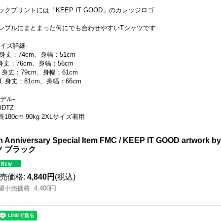
ックプリントには「KEEP IT GOOD」のカレッジロゴ
ンプルにまとまった何にでも合わせやすいTシャツです
サイズ詳細-
 身丈：74cm、身幅：51cm
 身丈：76cm、身幅：56cm
L 身丈：79cm、身幅：61cm
XL 身丈：81cm、身幅：66cm
モデル-
ODTZ
長180cm 90kg 2XLサイズ着用
h Anniversary Special Item FMC / KEEP IT GOOD artwor
ツ ブラック
売価格
:
4,840円
(税込)
望小売価格
:
4,400円