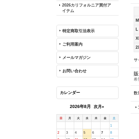
2026カリフォルニア買付ア
イテム
M
L
特定商取引法表示
X
ご利用案内
2
メールマガジン
サ
お問い合わせ
販
希
カレンダー
数
2026年8月
次月»
日
月
火
水
木
金
土
1
2
3
4
5
6
7
8