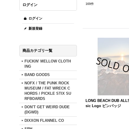
169
件
ログイン
ログイン
新規登録
商品カテゴリ一覧
FUCKIN' MELLOW CLOTH
ING
BAND GOODS
NOFX / THE PUNK ROCK
MUSEUM / FAT WRECK C
HORDS / PICKLE STIX SU
RFBOARDS
LONG
BEACH
DUB
ALL
sic Logo ピンバッジ
DON'T GET WEIRD DUDE
(DGWD)
DIXXON FLANNEL CO
SRH