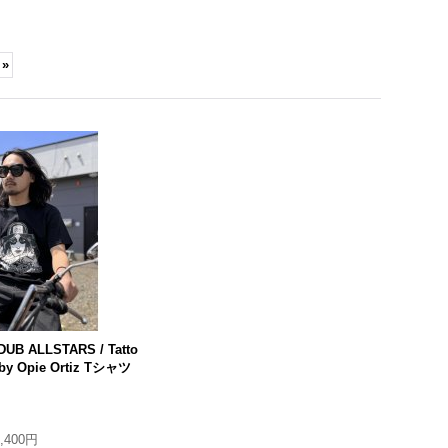
»
DUB
ALLSTARS
/ Tatto
k by Opie Ortiz Tシャツ
4,400円