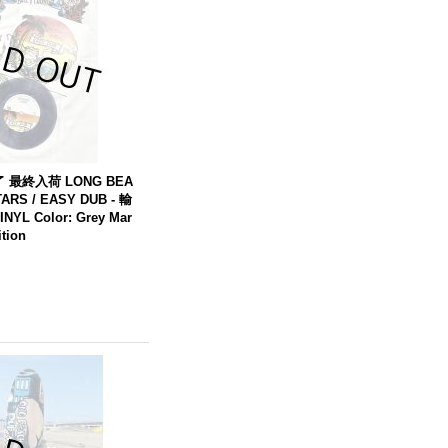
了 最終入荷
LONG
BEA
TARS
/ EASY
DUB
- 輸
YL Color: Grey Mar
ition