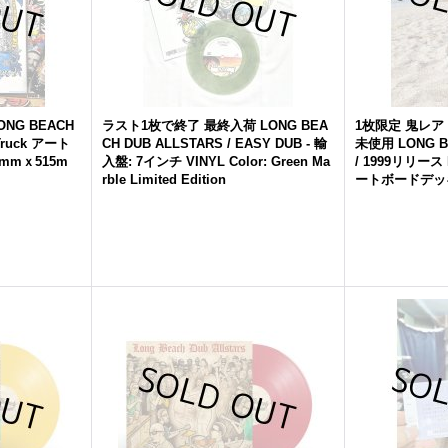
ONG
BEACH
ラスト1枚で終了 最終入荷
LONG
BEA
1枚限定 鬼レア
 Truck アート
CH
DUB
ALLSTARS
/ EASY
DUB
- 輸
未使用
LONG
mmｘ515m
入盤: 7インチ VINYL Color: Green Ma
/ 1999リリース 
rble Limited Edition
ートボードデッ