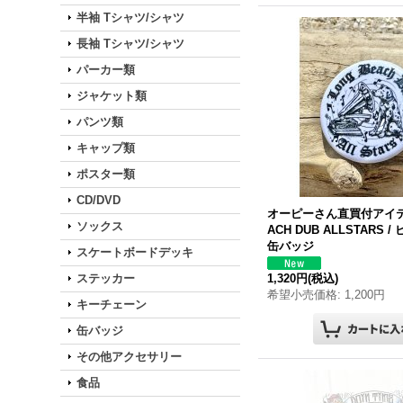
半袖 Tシャツ/シャツ
長袖 Tシャツ/シャツ
パーカー類
ジャケット類
パンツ類
キャップ類
ポスター類
CD/DVD
オーピーさん直買付アイ
ソックス
ACH
DUB
ALLSTARS
/
缶バッジ
スケートボードデッキ
ステッカー
1,320円
(税込)
希望小売価格
:
1,200円
キーチェーン
缶バッジ
その他アクセサリー
食品