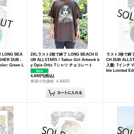
荷
LONG
BEA
2XLラスト2枚で終了
LONG
BEACH
D
ラスト3枚で終
IGHER
DUB
-
UB
ALLSTARS
/ Tattoo Girl Artwork b
CH
DUB
ALLS
or: Green L
y Opie Ortiz Tシャツ チョコレート
入盤: 7インチ VIN
ble Limited Ed
4,840円
(税込)
希望小売価格
:
4,400円