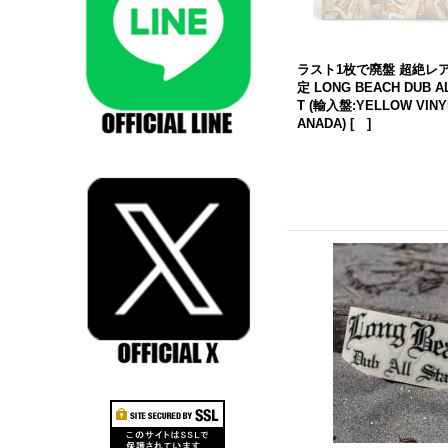
ラスト1枚で廃盤 超絶レア
定
LONG
BEACH
DUB
A
T (輸入盤:YELLOW VINYL
ANADA)
[
]