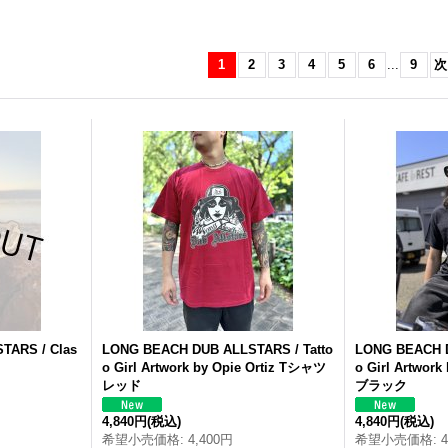
1
2
3
4
5
6
...
9
次
STARS
/ Clas
LONG
BEACH
DUB
ALLSTARS
/ Tatto
LONG
BEACH
o Girl Artwork by Opie Ortiz Tシャツ
o Girl Artwor
レッド
ブラック
4,840円
(税込)
4,840円
(税込)
希望小売価格
:
4,400円
希望小売価格
: