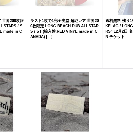
 世界200枚限
ラスト1枚で1完全廃盤 超絶レア 世界20
送料無料 残り1枚
LLSTARS
/ S
0枚限定
LONG
BEACH
DUB
ALLSTAR
KFLAG /
LON
 made in C
S
/ ST (輸入盤:RED VINYL made in C
RS
" 12月2日
ANADA)
[
]
N チケット