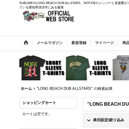
SUBLIMEやLONG BEACH DUB ALLSTARS、NOFX等のメン
ている愛知県清須市にある服屋
メールマガジン
新規登録
マイページ
商
ホーム
>
"LONG BEACH DUB ALLSTARS"
の
検索結果
ショッピングカート
"LONG BEACH DU
カートは空です。
表示設定/絞り込み