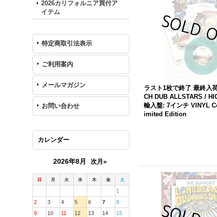
2026カリフォルニア買付ア
イテム
特定商取引法表示
ご利用案内
メールマガジン
ラスト1枚で終了 最終入
CH
DUB
ALLSTARS
/ H
輸入盤: 7インチ VINYL Col
お問い合わせ
imited Edition
カレンダー
2026年8月
次月»
日
月
火
水
木
金
土
1
2
3
4
5
6
7
8
9
10
11
12
13
14
15