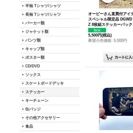
半袖 Tシャツ/シャツ
オーピーさん直買付アイテ
長袖 Tシャツ/シャツ
スペシャル限定品 DGWD / 
パーカー類
Z 8枚組ステッカーパック
ジャケット類
5,500円
(税込)
パンツ類
希望小売価格
:
5,000円
キャップ類
ポスター類
CD/DVD
ソックス
スケートボードデッキ
ステッカー
キーチェーン
缶バッジ
その他アクセサリー
食品