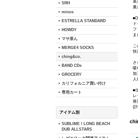
表
SRH
裏
minos
■
ESTRELLA STANDARD
ド
フ
HOWDY
ま
マサ茶ん
こ
MERGE4 SOCKS
快
ching&co.
さ
BAND CDs
吸
加
GROCERY
人
カリフォルニア買い付け
■
専用カート
レ
推
(許
アイテム別
ch
SUBLIME / LONG BEACH
DUB ALLSTARS