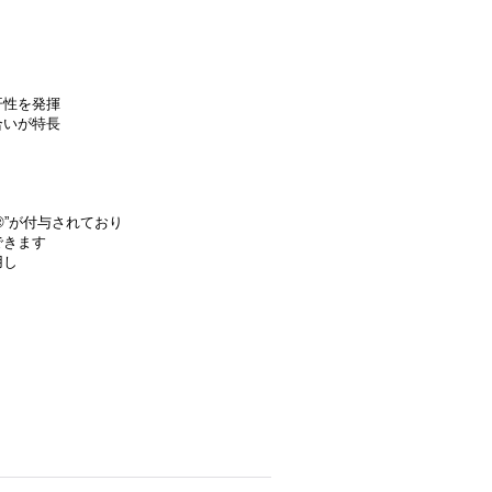
汗性を発揮
合いが特長
”が付与されており
できます
用し