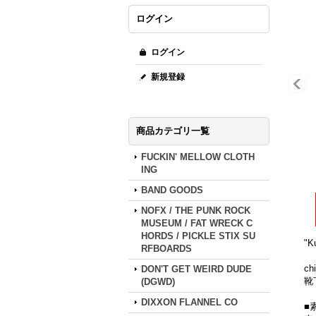
ログイン
ログイン
新規登録
商品カテゴリ一覧
FUCKIN' MELLOW CLOTH
ING
BAND GOODS
NOFX / THE PUNK ROCK
MUSEUM / FAT WRECK C
HORDS / PICKLE STIX SU
"K
RFBOARDS
c
DON'T GET WEIRD DUDE
靴
(DGWD)
DIXXON FLANNEL CO
■