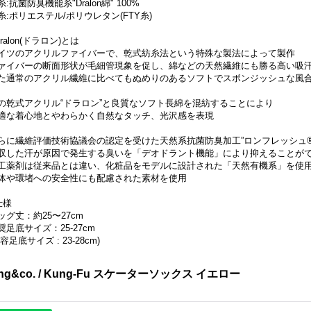
糸:抗菌防臭機能糸"Dralon綿" 100%
糸:ポリエステル/ポリウレタン(FTY糸)
Dralon(ドラロン)とは
イツのアクリルファイバーで、乾式紡糸法という特殊な製法によって製作
ァイバーの断面形状が毛細管現象を促し、綿などの天然繊維にも勝る高い吸
た通常のアクリル繊維に比べてもぬめりのあるソフトでスボンジッシュな風
の乾式アクリル“ドラロン”と良質なソフト長綿を混紡することにより
適な着心地とやわらかく自然なタッチ、光沢感を表現
らに繊維評価技術協議会の認定を受けた天然系抗菌防臭加工”ロンフレッシュ®
収した汗が原因で発生する臭いを「デオドラント機能」により抑えることが
工薬剤は従来品とは違い、化粧品をモデルに設計された「天然有機系」を使
体や環堵への安全性にも配慮された素材を使用
仕様
ッグ丈：約25〜27cm
奨足底サイズ：25-27cm
容足底サイズ : 23-28cm)
ing&co. / Kung-Fu スケーターソックス イエロー