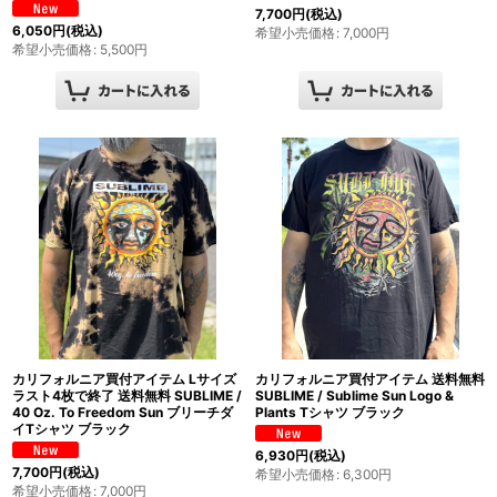
7,700
円
(税込)
6,050
円
(税込)
希望小売価格
:
7,000
円
希望小売価格
:
5,500
円
カリフォルニア買付アイテム Lサイズ
カリフォルニア買付アイテム 送料無料
ラスト4枚で終了 送料無料 SUBLIME /
SUBLIME / Sublime Sun Logo &
40 Oz. To Freedom Sun ブリーチダ
Plants Tシャツ ブラック
イTシャツ ブラック
6,930
円
(税込)
7,700
円
(税込)
希望小売価格
:
6,300
円
希望小売価格
:
7,000
円