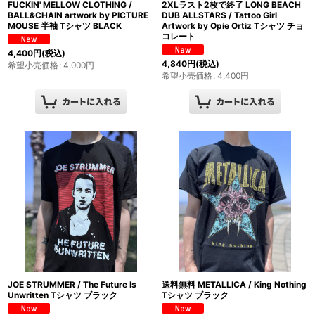
2XLラスト2枚で終了 LONG BEACH
FUCKIN' MELLOW CLOTHING /
DUB ALLSTARS / Tattoo Girl
BALL&CHAIN artwork by PICTURE
Artwork by Opie Ortiz Tシャツ チョ
MOUSE 半袖 Tシャツ BLACK
コレート
4,400
円
(税込)
4,840
円
(税込)
希望小売価格
:
4,000
円
希望小売価格
:
4,400
円
JOE STRUMMER / The Future Is
送料無料 METALLICA / King Nothing
Unwritten Tシャツ ブラック
Tシャツ ブラック