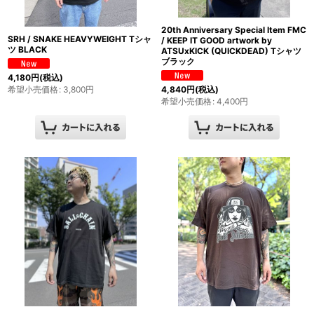
20th Anniversary Special Item FMC
SRH / SNAKE HEAVYWEIGHT Tシャ
/ KEEP IT GOOD artwork by
ツ BLACK
ATSUxKICK (QUICKDEAD) Tシャツ
ブラック
4,180
円
(税込)
希望小売価格
:
3,800
円
4,840
円
(税込)
希望小売価格
:
4,400
円