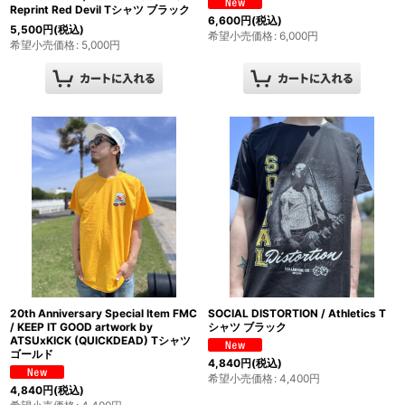
Reprint Red Devil Tシャツ ブラック
6,600
円
(税込)
5,500
円
(税込)
希望小売価格
:
6,000
円
希望小売価格
:
5,000
円
20th Anniversary Special Item FMC
SOCIAL DISTORTION / Athletics T
/ KEEP IT GOOD artwork by
シャツ ブラック
ATSUxKICK (QUICKDEAD) Tシャツ
ゴールド
4,840
円
(税込)
希望小売価格
:
4,400
円
4,840
円
(税込)