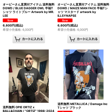
オーピーさん直買付アイテム 送料無料
オーピーさん直買付アイテム 送料無料
DGWD / BLUE DAGGER OWL 半袖T
DGWD / MAIZE MAN FACE 半袖Tシ
シャツ ライトブルー Artwork by MR.
ャツ マスタード artwork by
LEE
ILLSYNAPSE
6,600
円
(税込)
6,600
円
(税込)
希望小売価格
:
6,000
円
希望小売価格
:
6,000
円
送料無料 METALLICA / Damage Inc
送料無料 OPIE ORTIZ x
Tシャツ ブラック
BALL&CHAIN / "ORTIZ" 1998-2024