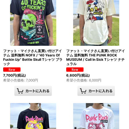
ファット・マイクさん直買い付けアイ
ファット・マイクさん直買い付けアイ
テム 送料無料 NOFX / "40 Years Of
テム 送料無料 THE PUNK ROCK
Fuckin Up" Bottle Skull Tシャツ ブラ
MUSEUM / Call In Sick Tシャツ ナチ
ック
ュラル
7,700
円
(税込)
6,600
円
(税込)
希望小売価格
:
7,000
円
希望小売価格
:
6,000
円