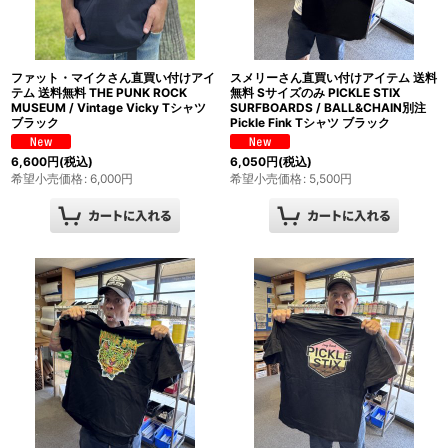
ファット・マイクさん直買い付けアイ
スメリーさん直買い付けアイテム 送料
テム 送料無料 THE PUNK ROCK
無料 Sサイズのみ PICKLE STIX
MUSEUM / Vintage Vicky Tシャツ
SURFBOARDS / BALL&CHAIN別注
ブラック
Pickle Fink Tシャツ ブラック
6,600
円
(税込)
6,050
円
(税込)
希望小売価格
:
6,000
円
希望小売価格
:
5,500
円