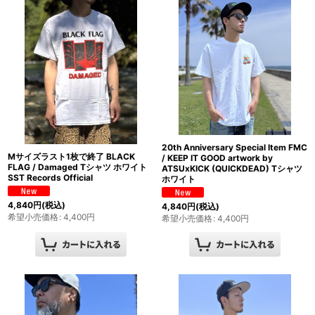
20th Anniversary Special Item FMC
Mサイズラスト1枚で終了 BLACK
/ KEEP IT GOOD artwork by
FLAG / Damaged Tシャツ ホワイト
ATSUxKICK (QUICKDEAD) Tシャツ
SST Records Official
ホワイト
4,840
円
(税込)
4,840
円
(税込)
希望小売価格
:
4,400
円
希望小売価格
:
4,400
円