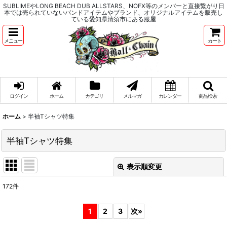
SUBLIMEやLONG BEACH DUB ALLSTARS、NOFX等のメンバーと直接繋がり日
本では売られていないバンドアイテムやブランド、オリジナルアイテムを販売し
ている愛知県清須市にある服屋
メニュー
カート
ログイン
ホーム
カテゴリ
メルマガ
カレンダー
商品検索
ホーム
>
半袖Tシャツ特集
半袖Tシャツ特集
表示順変更
閉じる
172
件
表示数
:
1
2
3
次
»
並び順
: