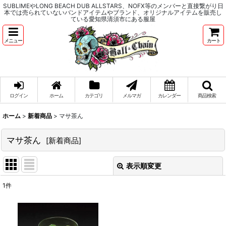
SUBLIMEやLONG BEACH DUB ALLSTARS、NOFX等のメンバーと直接繋がり日
本では売られていないバンドアイテムやブランド、オリジナルアイテムを販売し
ている愛知県清須市にある服屋
メニュー
カート
ログイン
ホーム
カテゴリ
メルマガ
カレンダー
商品検索
ホーム
>
新着商品
>
マサ茶ん
マサ茶ん
[
新着商品
]
表示順変更
閉じる
1
件
表示数
:
並び順
: