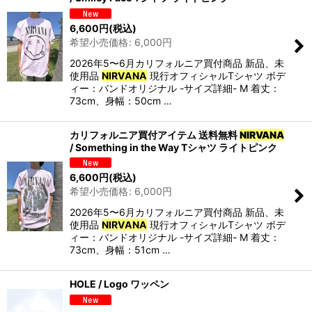
6,600
円
(税込)
希望小売価格
:
6,000
円
2026年5〜6月カリフォルニア買付商品 新品、未
使用品
NIRVANA
現行オフィシャルTシャツ ボデ
ィー：バンドオリジナル -サイズ詳細- M 着丈：
73cm、身幅：50cm …
カリフォルニア買付アイテム 送料無料
NIRVANA
/ Something in the Way Tシャツ ライトピンク
6,600
円
(税込)
希望小売価格
:
6,000
円
2026年5〜6月カリフォルニア買付商品 新品、未
使用品
NIRVANA
現行オフィシャルTシャツ ボデ
ィー：バンドオリジナル -サイズ詳細- M 着丈：
73cm、身幅：51cm …
HOLE / Logo ワッペン