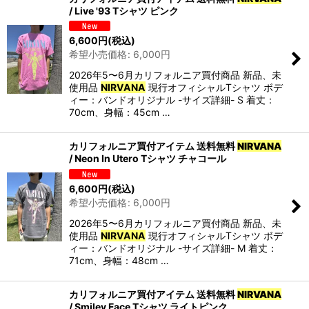
/ Live '93 Tシャツ ピンク
6,600
円
(税込)
希望小売価格
:
6,000
円
2026年5〜6月カリフォルニア買付商品 新品、未
使用品
NIRVANA
現行オフィシャルTシャツ ボデ
ィー：バンドオリジナル -サイズ詳細- S 着丈：
70cm、身幅：45cm …
カリフォルニア買付アイテム 送料無料
NIRVANA
/ Neon In Utero Tシャツ チャコール
6,600
円
(税込)
希望小売価格
:
6,000
円
2026年5〜6月カリフォルニア買付商品 新品、未
使用品
NIRVANA
現行オフィシャルTシャツ ボデ
ィー：バンドオリジナル -サイズ詳細- M 着丈：
71cm、身幅：48cm …
カリフォルニア買付アイテム 送料無料
NIRVANA
/ Smiley Face Tシャツ ライトピンク