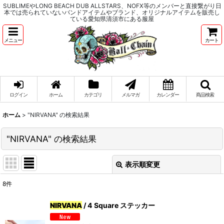
SUBLIMEやLONG BEACH DUB ALLSTARS、NOFX等のメンバーと直接繋がり日
本では売られていないバンドアイテムやブランド、オリジナルアイテムを販売し
ている愛知県清須市にある服屋
メニュー
カート
ログイン
ホーム
カテゴリ
メルマガ
カレンダー
商品検索
ホーム
>
"NIRVANA"
の
検索結果
"NIRVANA"
の
検索結果
表示順変更
閉じる
8
件
商品検索
:
NIRVANA
/ 4 Square ステッカー
表示数
: