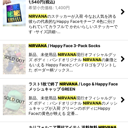
1,540
円
(税込)
希望小売価格
:
1,400
円
並び順
:
NIRVANA
のステッカーが入荷 今なお人気を誇る
彼らの代表的なHappy Faceモチーフ 4色に分け
られていてカラフルで かわいらしいステッカーで
カテゴリ
:
す -サイズ詳細-…
特集
:
NIRVANA
/ Happy Face 3-Pack Socks
新品、未使用品
NIRVANA
現行オフィシャルグッ
絞り込む
ズ ボディ：バンドオリジナル
NIRVANA
の象徴と
もいえる Happy Faceとバンドロゴをプリントし
た ボーダー柄ソックス…
ラスト1枚で終了
NIRVANA
/ Logo & Happy Face
メッシュキャップ GREEN
新品、未使用品
NIRVANA
現行オフィシャルグッ
ズ ボディ：バンドオリジナル
NIRVANA
のメッシ
ュキャップが入荷 グリーンのボディにHappy
Faceの黄色が映える 定番…
カリフォルニア買付アイテム 送料無料
NIRVANA