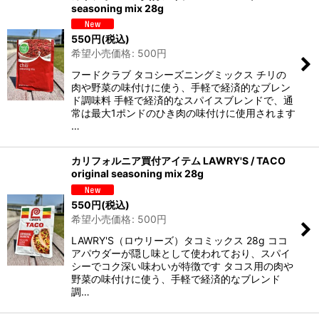
seasoning mix 28g
550
円
(税込)
希望小売価格
:
500
円
フードクラブ タコシーズニングミックス チリの
肉や野菜の味付けに使う、手軽で経済的なブレン
ド調味料 手軽で経済的なスパイスブレンドで、通
常は最大1ポンドのひき肉の味付けに使用されます
…
カリフォルニア買付アイテム LAWRY'S / TACO
original seasoning mix 28g
550
円
(税込)
希望小売価格
:
500
円
LAWRY'S（ロウリーズ）タコミックス 28g ココ
アパウダーが隠し味として使われており、スパイ
シーでコク深い味わいが特徴です タコス用の肉や
野菜の味付けに使う、手軽で経済的なブレンド
調…