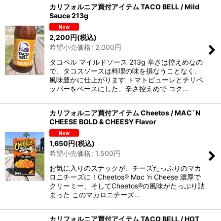
カリフォルニア買付アイテム TACO BELL / Mild
Sauce 213g
2,200
円
(税込)
希望小売価格
:
2,000
円
タコベル マイルドソース 213g 辛さは控えめなの
で、タコスソースは料理の味を損なうことなく、
風味豊かに仕上がります トマトピューレとチリペ
ッパーをベースにした、辛さ控えめで コク…
カリフォルニア買付アイテム Cheetos / MAC`N
CHEESE BOLD & CHEESY Flavor
1,650
円
(税込)
希望小売価格
:
1,500
円
お気に入りのスナックが、チーズたっぷりのマカ
ロニチーズに！Cheetos® Mac 'n Cheese 濃厚で
クリーミー、そしてCheetos®の風味がたっぷり詰
まった このマカロニチーズ…
カリフォルニア買付アイテム TACO BELL / HOT