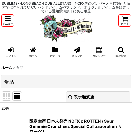
SUBLIMEやLONG BEACH DUB ALLSTARS、NOFX等のメンバーと直接繋がり日
本では売られていないバンドアイテムやブランド、オリジナルアイテムを販売し
ている愛知県清須市にある服屋
メニュー
カート
ログイン
ホーム
カテゴリ
メルマガ
カレンダー
商品検索
ホーム
>
食品
食品
表示順変更
閉じる
20
件
表示数
:
限定生産 日本未発売 NOFX x ROTTEN / Sour
Gummie Cruncheez Special Colloaboration サ
並び順
:
ワーグミ