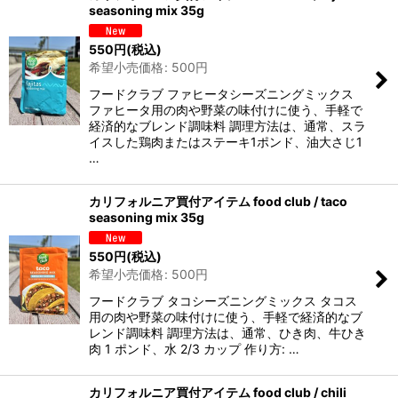
seasoning mix 35g
550
円
(税込)
希望小売価格
:
500
円
フードクラブ ファヒータシーズニングミックス
ファヒータ用の肉や野菜の味付けに使う、手軽で
経済的なブレンド調味料 調理方法は、通常、スラ
イスした鶏肉またはステーキ1ポンド、油大さじ1
…
カリフォルニア買付アイテム food club / taco
seasoning mix 35g
550
円
(税込)
希望小売価格
:
500
円
フードクラブ タコシーズニングミックス タコス
用の肉や野菜の味付けに使う、手軽で経済的なブ
レンド調味料 調理方法は、通常、ひき肉、牛ひき
肉 1 ポンド、水 2/3 カップ 作り方: …
カリフォルニア買付アイテム food club / chili