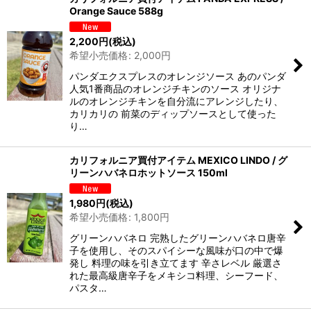
Orange Sauce 588g
2,200
円
(税込)
希望小売価格
:
2,000
円
パンダエクスプレスのオレンジソース あのパンダ
人気1番商品のオレンジチキンのソース オリジナ
ルのオレンジチキンを自分流にアレンジしたり、
カリカリの 前菜のディップソースとして使った
り…
カリフォルニア買付アイテム MEXICO LINDO / グ
リーンハバネロホットソース 150ml
1,980
円
(税込)
希望小売価格
:
1,800
円
グリーンハバネロ 完熟したグリーンハバネロ唐辛
子を使用し、そのスパイシーな風味が口の中で爆
発し 料理の味を引き立てます 辛さレベル 厳選さ
れた最高級唐辛子をメキシコ料理、シーフード、
パスタ…