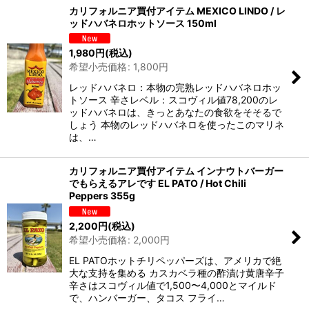
カリフォルニア買付アイテム MEXICO LINDO / レ
ッドハバネロホットソース 150ml
1,980
円
(税込)
希望小売価格
:
1,800
円
レッドハバネロ：本物の完熟レッドハバネロホッ
トソース 辛さレベル：スコヴィル値78,200のレ
ッドハバネロは、きっとあなたの食欲をそそるで
しょう 本物のレッドハバネロを使ったこのマリネ
は、…
カリフォルニア買付アイテム インナウトバーガー
でもらえるアレです EL PATO / Hot Chili
Peppers 355g
2,200
円
(税込)
希望小売価格
:
2,000
円
EL PATOホットチリペッパーズは、アメリカで絶
大な支持を集める カスカベラ種の酢漬け黄唐辛子
辛さはスコヴィル値で1,500〜4,000とマイルド
で、ハンバーガー、タコス フライ…