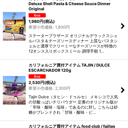
Deluxe Shell Pasta & Cheese Souce Dinner
Original
1,980
円
(税込)
希望小売価格
:
1,800
円
ステーターブラザーズ オリジナルデラックスシェ
ルパスタ＆チーズソースディナー 上質なパスタシ
ェルと濃厚でクリーミーなチーズソースが特徴の
12オンス入りボックスミール 調理手順 1…
カリフォルニア買付アイテム TAJIN / DULCE
ESCARCHADOR 120g
2,530
円
(税込)
希望小売価格
:
2,300
円
Tajín Dulce（タヒン・ドゥルセ） メキシコで人気
の甘酸っぱいチリパウダー 定番のオリジナル版が
「辛味・酸味・塩味」であるのに対し こちらは砂
糖がブレンドされ「甘味・酸味・ピ…
カリフォルニア買付アイテム food club / fajitas