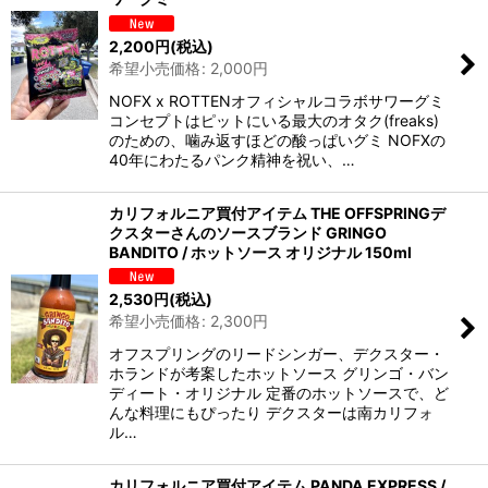
2,200
円
(税込)
絞り込む
希望小売価格
:
2,000
円
NOFX x ROTTENオフィシャルコラボサワーグミ
コンセプトはピットにいる最大のオタク(freaks)
のための、噛み返すほどの酸っぱいグミ NOFXの
40年にわたるパンク精神を祝い、…
カリフォルニア買付アイテム THE OFFSPRINGデ
クスターさんのソースブランド GRINGO
BANDITO / ホットソース オリジナル 150ml
2,530
円
(税込)
希望小売価格
:
2,300
円
オフスプリングのリードシンガー、デクスター・
ホランドが考案したホットソース グリンゴ・バン
ディート・オリジナル 定番のホットソースで、ど
んな料理にもぴったり デクスターは南カリフォ
ル…
カリフォルニア買付アイテム PANDA EXPRESS /