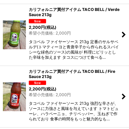
カリフォルニア買付アイテム TACO BELL / Verde
Sauce 213g
2,200
円
(税込)
希望小売価格
:
2,000
円
タコベル ファイヤーソース 213g 定番のサルサベ
ルデ(トマティーヨと青唐辛子から作られるスパイ
シーな緑色のソース)の風味が 料理にピリッとし
た辛味を加えます タコスにつけて食べる…
カリフォルニア買付アイテム TACO BELL / Fire
Sauce 213g
2,200
円
(税込)
希望小売価格
:
2,000
円
タコベル ファイヤーソース 213g 強烈な辛さが、
ソースに力強さと風味を与えています トマトピュ
ーレ、ハラペーニョ、チリペッパー、玉ねぎで作
られており 食事の時間をもっと魅力的なも…