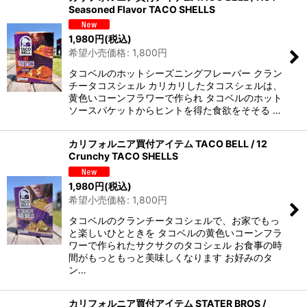
Seasoned Flavor TACO SHELLS
1,980
円
(税込)
希望小売価格
:
1,800
円
タコベルのホットシーズニングフレーバー クラン
チータコスシェル カリカリしたタコスシェルは、
黄色いコーンフラワーで作られ タコベルのホット
ソースパケットからヒントを得た食欲をそそる …
カリフォルニア買付アイテム TACO BELL / 12
Crunchy TACO SHELLS
1,980
円
(税込)
希望小売価格
:
1,800
円
タコベルのクランチータコシェルで、お家でもっ
と楽しいひとときを タコベルの黄色いコーンフラ
ワーで作られたサクサクのタコシェル お食事の時
間がもっともっと美味しくなります お好みのタ
ン…
カリフォルニア買付アイテム STATER BROS /