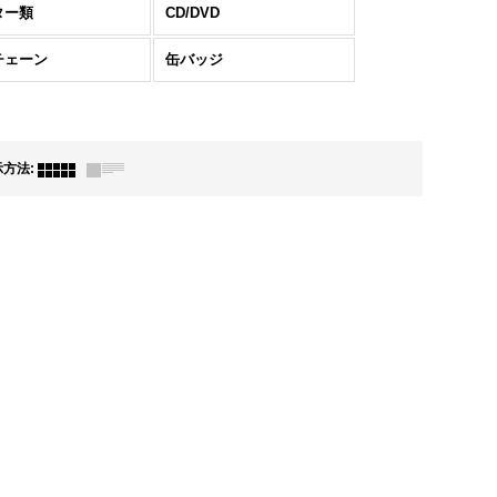
ター類
CD/DVD
チェーン
缶バッジ
示方法
: