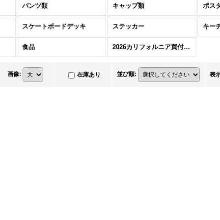
パンツ類
キャップ類
ポス
スケートボードデッキ
ステッカー
キー
食品
2026カリフォルニア買付アイテム
画像
:
並び順
:
在庫あり
表