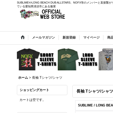
SUBLIMEやLONG BEACH DUB ALLSTARS、NOFX等のメン
ている愛知県清須市にある服屋
メールマガジン
新規登録
マイページ
商
ホーム
>
長袖 Tシャツ/シャツ
ショッピングカート
長袖 Tシャツ/シャ
カートは空です。