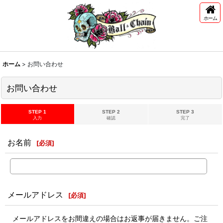
ホーム
ホーム
>
お問い合わせ
お問い合わせ
STEP 1
STEP 2
STEP 3
入力
確認
完了
お名前
[
必須
]
メールアドレス
[
必須
]
メールアドレスをお間違えの場合はお返事が届きません。ご注