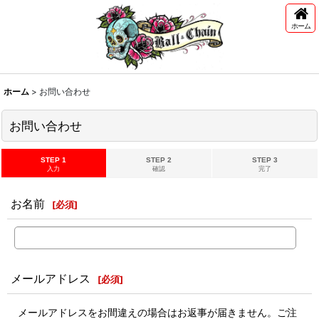
ホーム
ホーム
>
お問い合わせ
お問い合わせ
STEP 1
STEP 2
STEP 3
入力
確認
完了
お名前
[
必須
]
メールアドレス
[
必須
]
メールアドレスをお間違えの場合はお返事が届きません。ご注