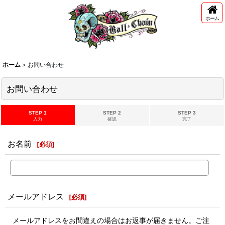
ホーム
ホーム
>
お問い合わせ
お問い合わせ
STEP 1
STEP 2
STEP 3
入力
確認
完了
お名前
[
必須
]
メールアドレス
[
必須
]
メールアドレスをお間違えの場合はお返事が届きません。ご注