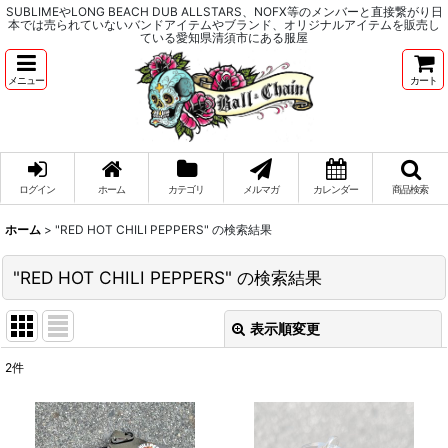
SUBLIMEやLONG BEACH DUB ALLSTARS、NOFX等のメンバーと直接繋がり日
本では売られていないバンドアイテムやブランド、オリジナルアイテムを販売し
ている愛知県清須市にある服屋
メニュー
カート
ログイン
ホーム
カテゴリ
メルマガ
カレンダー
商品検索
ホーム
>
"RED HOT CHILI PEPPERS"
の
検索結果
"RED HOT CHILI PEPPERS"
の
検索結果
表示順変更
閉じる
2
件
商品検索
:
表示数
: