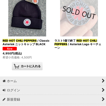
並び順
:
カテゴリ
:
特集
:
RED
HOT
CHILI
PEPPERS
/ Classic
ラスト1個で終了
RED
HOT
CHILI
Asterisk ニットキャップ BLACK
PEPPERS
/ Asterisk Logo キーチェ
ーン
絞り込む
4,950
円
(税込)
希望小売価格
:
4,500
円
ホーム
ログイン
新規登録